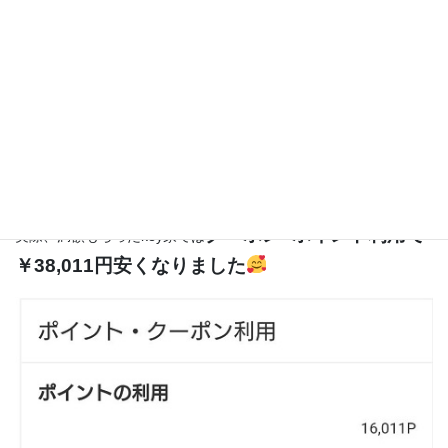
に残しておきたい派
の人には、引き止めクーポンの活用を
お勧めします!!
引き止めクーポンの上限額は￥22,000-。
下は￥5,500-のようです☝
クーポン+ポイント利用で
実際、満額もらったkey家では
￥38,011円安くなりました