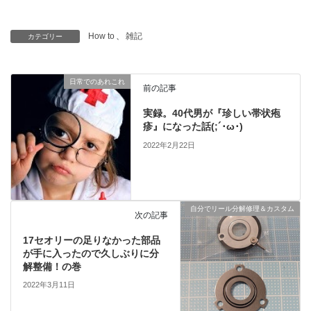
How to
、
雑記
カテゴリー
日常でのあれこれ
前の記事
実録。40代男が『珍しい帯状疱
疹』になった話(;´･ω･)
2022年2月22日
自分でリール分解修理＆カスタム
次の記事
17セオリーの足りなかった部品
が手に入ったので久しぶりに分
解整備！の巻
2022年3月11日