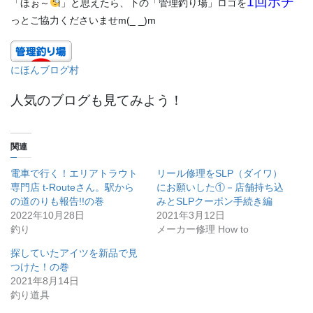
1回ポチ
「ほぉ～
」と思えたら、下の「管理釣り場」ロゴを
っとご協力くださいませm(_ _)m
にほんブログ村
人気のブログも見てみよう！
関連
電車で行く！エリアトラウト
リール修理をSLP（ダイワ）
専門店 t-Routeさん。駅から
にお願いした①－店舗持ち込
の道のりも報告!!の巻
みとSLPクーポン手続き編
2022年10月28日
2021年3月12日
釣り
メーカー修理 How to
探していたアイツを新品で見
つけた！の巻
2021年8月14日
釣り道具