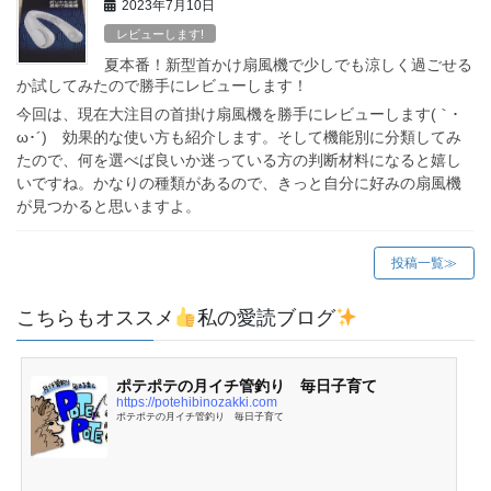
2023年7月10日
レビューします!
夏本番！新型首かけ扇風機で少しでも涼しく過ごせる
か試してみたので勝手にレビューします！
今回は、現在大注目の首掛け扇風機を勝手にレビューします(｀･
ω･´)ゞ効果的な使い方も紹介します。そして機能別に分類してみ
たので、何を選べば良いか迷っている方の判断材料になると嬉し
いですね。かなりの種類があるので、きっと自分に好みの扇風機
が見つかると思いますよ。
投稿一覧≫
こちらもオススメ
私の愛読ブログ
ポテポテの月イチ管釣り 毎日子育て
https://potehibinozakki.com
ポテポテの月イチ管釣り 毎日子育て