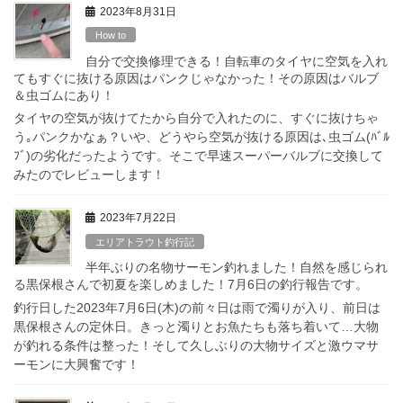
2023年8月31日
How to
自分で交換修理できる！自転車のタイヤに空気を入れ
てもすぐに抜ける原因はパンクじゃなかった！その原因はバルブ
＆虫ゴムにあり！
タイヤの空気が抜けてたから自分で入れたのに、すぐに抜けちゃ
う｡パンクかなぁ？いや、どうやら空気が抜ける原因は､虫ゴム(ﾊﾞﾙ
ﾌﾞ)の劣化だったようです。そこで早速スーパーバルブに交換して
みたのでレビューします！
2023年7月22日
エリアトラウト釣行記
半年ぶりの名物サーモン釣れました！自然を感じられ
る黒保根さんで初夏を楽しめました！7月6日の釣行報告です。
釣行日した2023年7月6日(木)の前々日は雨で濁りが入り、前日は
黒保根さんの定休日。きっと濁りとお魚たちも落ち着いて…大物
が釣れる条件は整った！そして久しぶりの大物サイズと激ウマサ
ーモンに大興奮です！