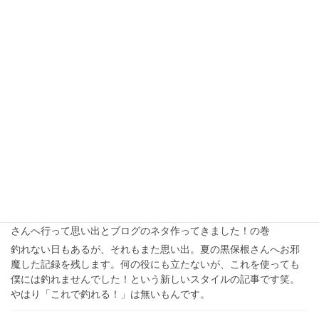
2023年10月29日
旅行とか
出川イングリッシュを駆使してアメリカで一人旅！
2023年は過去最高の大冒険ができた年になりました！
ハロー・サンキュー程度の英語力の生誕後半世紀に手が届きそう
なオジサンがアメリカで単独で旅行してきた報告です！ひとりで
ロサンゼルスとラスベガスの間を車で移動！やる気があれば何で
もできる！！年齢なんて関係ない！そう実感した旅の備忘録で
す。
2023年9月27日
釣り
ノンフィクション。魚？大物？？8月終わりの黒保根
さんへ行って思い出とブログのネタ作ってきました！の巻
釣れない日もあるが、それもまた思い出。夏の黒保根さんへお邪
魔した記録を残します。何の役にも立たないが、これを使っても
僕には釣れませんでした！という新しいスタイルの記事です笑。
やはり「これで釣れる！」は無いもんです。